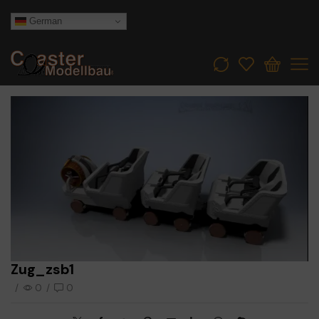
German
Zug_zsb1
/
0
/
0