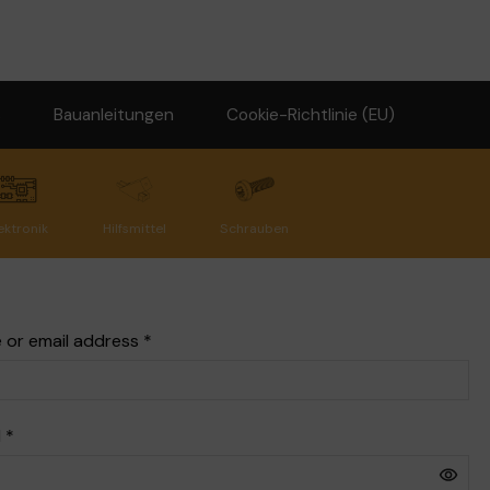
s
Bauanleitungen
Cookie-Richtlinie (EU)
ektronik
Hilfsmittel
Schrauben
 or email address
*
d
*