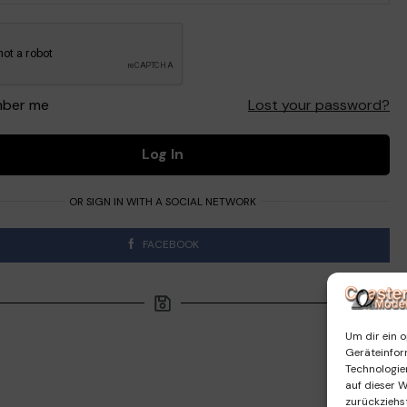
ber me
Lost your password?
Log In
OR SIGN IN WITH A SOCIAL NETWORK
FACEBOOK
Um dir ein o
Geräteinfor
Technologie
auf dieser 
zurückziehs