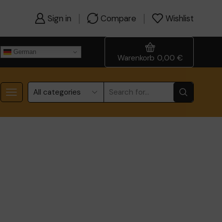
Sign in
Compare
Wishlist
German
Warenkorb
0,00
€