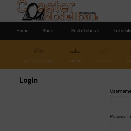
Home
Shop
Rechtliches
Tutorial
Achterbahn Züge
Flatrides
Schienen
El
Login
Username
Passwor