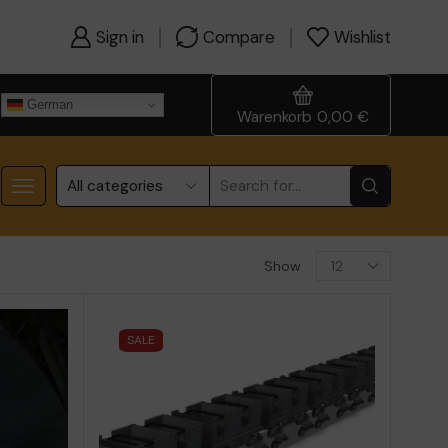
Sign in
Compare
Wishlist
German
Warenkorb
0,00
€
Show
SALE