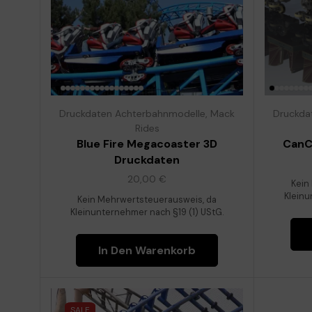
Druckdaten Achterbahnmodelle
,
Mack
Druckda
Rides
Blue Fire Megacoaster 3D
CanC
Druckdaten
20,00
€
Kein
Kleinu
Kein Mehrwertsteuerausweis, da
Kleinunternehmer nach §19 (1) UStG.
In Den Warenkorb
SALE