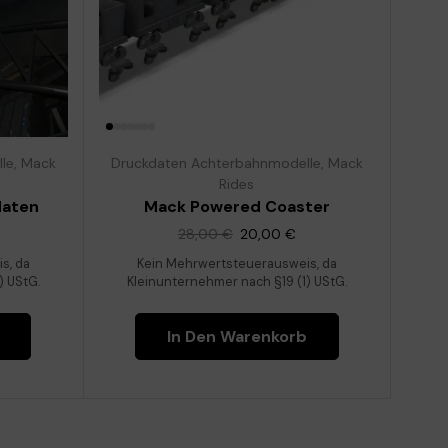
le
,
Mack
Druckdaten Achterbahnmodelle
,
Mack
Rides
daten
Mack Powered Coaster
28,00
€
20,00
€
s, da
Kein Mehrwertsteuerausweis, da
) UStG.
Kleinunternehmer nach §19 (1) UStG.
In Den Warenkorb