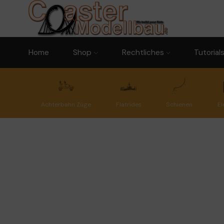
Home
Shop
Rechtliches
Tutorial
Achterbahn Züge
Flatrides
Schienen
El