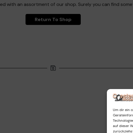
ed with an assortment of our shop. Surely you can find somet
Return To Shop
Um dir ein o
Geräteinfor
Technologie
auf dieser 
zurückziehs