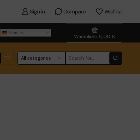
Sign in
Compare
Wishlist
German
Warenkorb
0,00
€