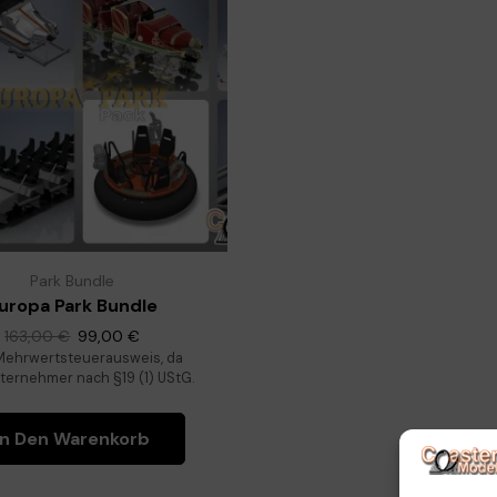
Park Bundle
uropa Park Bundle
163,00
€
99,00
€
Mehrwertsteuerausweis, da
ternehmer nach §19 (1) UStG.
In Den Warenkorb