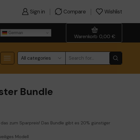
Sign in
Compare
Wishlist
German
Warenkorb
0,00
€
aster Bundle
d das zum Sparpreis! Das Bundle gibt es 20% günstiger
eiliges Modell