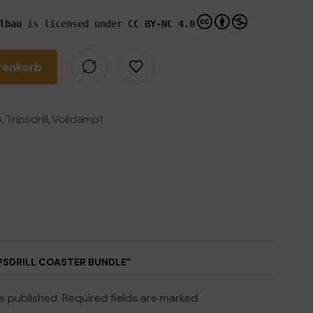
lbau
is licensed under
CC BY-NC 4.0
renkorb
o
,
Tripsdrill
,
Volldampf
IPSDRILL COASTER BUNDLE”
be published. Required fields are marked