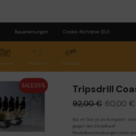
s
Bauanleitungen
Cookie-Richtlinie (EU)
ektronik
Hilfsmittel
Schrauben
SALE
35%
Tripsdrill Co
92,00
€
60,00
€
Nur im Set ist es Komplett, un
gegen den Einzelkauf!
Modellbeschreibungen siehe jew