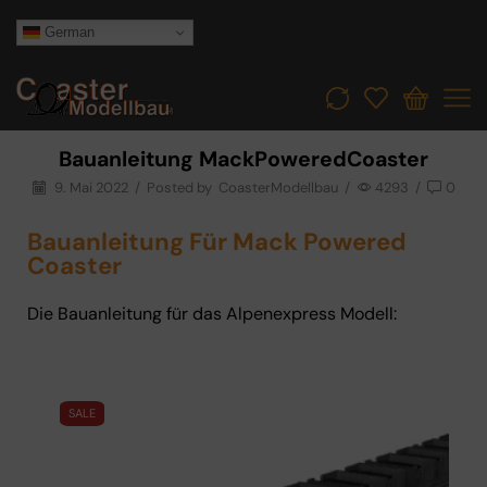
German
Bauanleitung MackPoweredCoaster
9. Mai 2022
/
Posted by
CoasterModellbau
/
4293
/
0
Bauanleitung Für Mack Powered
Coaster
Die Bauanleitung für das Alpenexpress Modell:
SALE