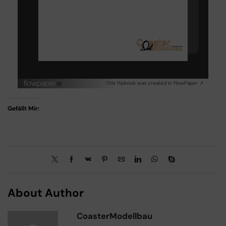
This flipbook was created in FlowPaper ↗
Gefällt Mir:
About Author
CoasterModellbau