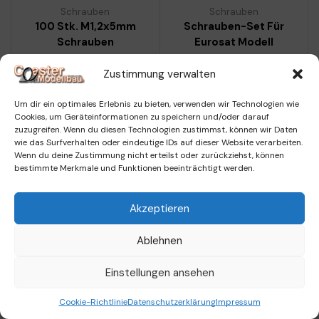
Schrauben
Schrauben
100 Stk. M1,2x5mm
Schrauben-Set Für
Schrauben
Eurosat Modell
5,99
€
16,00
€
Zustimmung verwalten
Kein Mehrwertsteuerausweis,
Kein Mehrwertsteuerausweis,
da Kleinunternehmer nach §19
da Kleinunternehmer nach §19
Um dir ein optimales Erlebnis zu bieten, verwenden wir Technologien wie
(1) UStG.
(1) UStG.
Cookies, um Geräteinformationen zu speichern und/oder darauf
zzgl.
Versandkosten
zzgl.
Versandkosten
zuzugreifen. Wenn du diesen Technologien zustimmst, können wir Daten
wie das Surfverhalten oder eindeutige IDs auf dieser Website verarbeiten.
Wenn du deine Zustimmung nicht erteilst oder zurückziehst, können
Weiterlesen
bestimmte Merkmale und Funktionen beeinträchtigt werden.
Akzeptieren
Ablehnen
Impressum
|
Datenschutzerklärung
Einstellungen ansehen
0
Cookie-Richtlinie
Datenschutzerklärung
Impressum
Home
Shop
Warenkorb
Menü